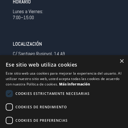
HORARIO
Lunes a Viernes:
7:00–15:00
LOCALIZACIÓN
C/ Santiago Rusinyol, 14 A9
×
08213 Polinya (Barcelona)
Ese sitio web utiliza cookies
Spain
Este sitio web usa cookies para mejorar la experiencia del usuario. Al
utilizar nuestro sitio web, usted acepta todas las cookies de acuerdo
CONTACTO
con nuestra Política de cookies.
Más información
Tel 0034 93 713 37 30
COOKIES ESTRICTAMENTE NECESARIAS
sermovil@sertronic.es
COOKIES DE RENDIMIENTO
Acceso intranet para representantes
COOKIES DE PREFERENCIAS