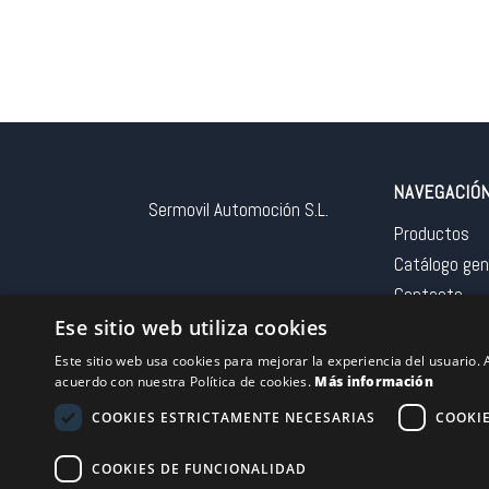
NAVEGACIÓ
Sermovil Automoción S.L.
Productos
Catálogo gen
Contacto
Aviso legal
Ese sitio web utiliza cookies
Este sitio web usa cookies para mejorar la experiencia del usuario. A
acuerdo con nuestra Política de cookies.
Más información
COOKIES ESTRICTAMENTE NECESARIAS
COOKI
Financiado por la 
COOKIES DE FUNCIONALIDAD
– NextGeneration