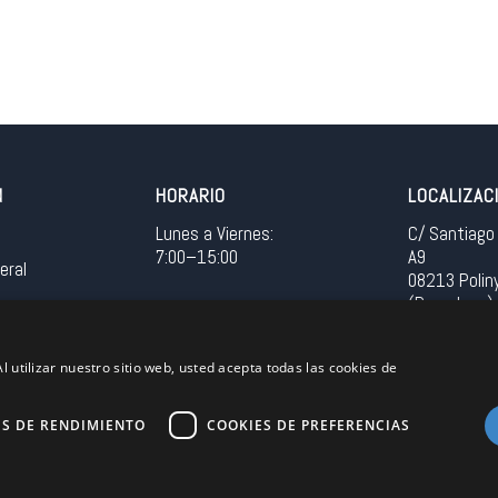
N
HORARIO
LOCALIZAC
Lunes a Viernes:
C/ Santiago 
7:00–15:00
A9
eral
08213 Polin
(Barcelona)
Spain
l utilizar nuestro sitio web, usted acepta todas las cookies de
Acceso in
ES DE RENDIMIENTO
COOKIES DE PREFERENCIAS
Unión Europea
EU