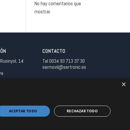
No hay comentarios que
mostrar.
IÓN
CONTACTO
Rusinyol, 14
Tel 0034 93 713 37 30
sermovil@sertronic.es
ya
×
tranet para representantes
ACEPTAR TODO
RECHAZAR TODO