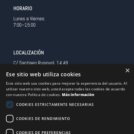
HORARIO
Lunes a Viernes:
7:00–15:00
LOCALIZACIÓN
C/ Santiago Rusinyol, 14 A9
×
08213 Polinya (Barcelona)
Ese sitio web utiliza cookies
Spain
Este sitio web usa cookies para mejorar la experiencia del usuario. Al
utilizar nuestro sitio web, usted acepta todas las cookies de acuerdo
CONTACTO
con nuestra Política de cookies.
Más información
Tel 0034 93 713 37 30
COOKIES ESTRICTAMENTE NECESARIAS
sermovil@sertronic.es
COOKIES DE RENDIMIENTO
Acceso intranet para representantes
COOKIES DE PREFERENCIAS