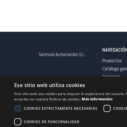
NAVEGACIÓ
Sermovil Automoción S.L.
Productos
Catálogo gen
Contacto
Aviso legal
Ese sitio web utiliza cookies
Este sitio web usa cookies para mejorar la experiencia del usuario. A
acuerdo con nuestra Política de cookies.
Más información
COOKIES ESTRICTAMENTE NECESARIAS
COOKI
Financiado por la 
COOKIES DE FUNCIONALIDAD
– NextGeneration