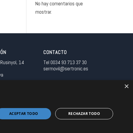
No hay comentarios que
mostrar.
IÓN
CONTACTO
Rusinyol, 14
Tel 0034 93 713 37 30
sermovil@sertronic.es
ya
×
tranet para representantes
ACEPTAR TODO
RECHAZAR TODO