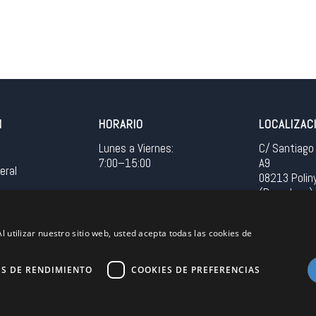
N
HORARIO
LOCALIZAC
Lunes a Viernes:
C/ Santiago 
7:00–15:00
A9
eral
08213 Polin
(Barcelona)
Spain
l utilizar nuestro sitio web, usted acepta todas las cookies de
Acceso in
ES DE RENDIMIENTO
COOKIES DE PREFERENCIAS
Unión Europea
EU