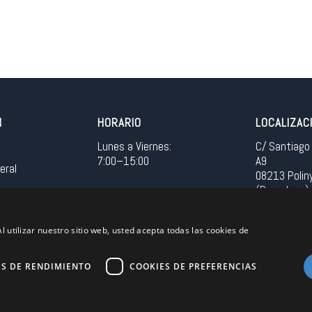
N
HORARIO
LOCALIZAC
Lunes a Viernes:
C/ Santiago 
7:00–15:00
A9
eral
08213 Polin
(Barcelona)
Spain
l utilizar nuestro sitio web, usted acepta todas las cookies de
Acceso in
ES DE RENDIMIENTO
COOKIES DE PREFERENCIAS
Unión Europea
EU