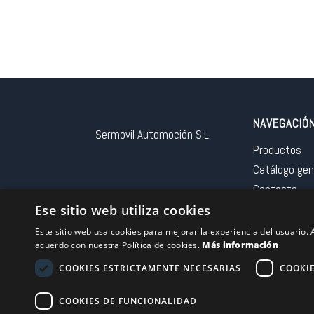
NAVEGACIÓ
Sermovil Automoción S.L.
Productos
Catálogo gen
Contacto
Aviso legal
Ese sitio web utiliza cookies
Este sitio web usa cookies para mejorar la experiencia del usuario. A
acuerdo con nuestra Política de cookies.
Más información
COOKIES ESTRICTAMENTE NECESARIAS
COOKI
Financiado por la 
COOKIES DE FUNCIONALIDAD
– NextGeneration