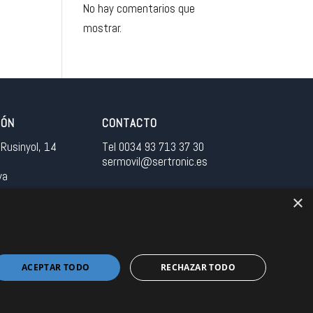
No hay comentarios que
mostrar.
IÓN
CONTACTO
Rusinyol, 14
Tel 0034 93 713 37 30
sermovil@sertronic.es
ya
×
tranet para representantes
ACEPTAR TODO
RECHAZAR TODO