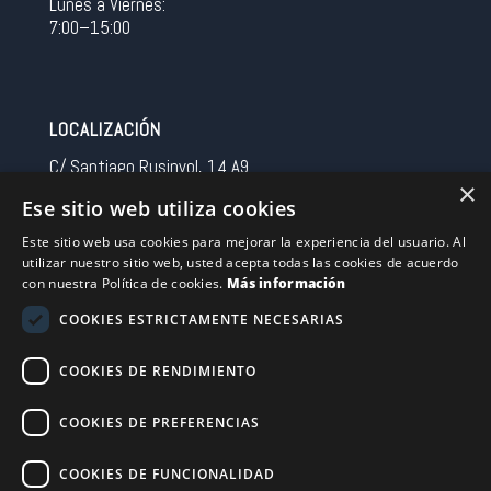
Lunes a Viernes:
7:00–15:00
LOCALIZACIÓN
C/ Santiago Rusinyol, 14 A9
×
08213 Polinya (Barcelona)
Ese sitio web utiliza cookies
Spain
Este sitio web usa cookies para mejorar la experiencia del usuario. Al
utilizar nuestro sitio web, usted acepta todas las cookies de acuerdo
CONTACTO
con nuestra Política de cookies.
Más información
Tel 0034 93 713 37 30
COOKIES ESTRICTAMENTE NECESARIAS
sermovil@sertronic.es
COOKIES DE RENDIMIENTO
Acceso intranet para representantes
COOKIES DE PREFERENCIAS
Financiado por la Unión Europea – NextGenerationEU
COOKIES DE FUNCIONALIDAD