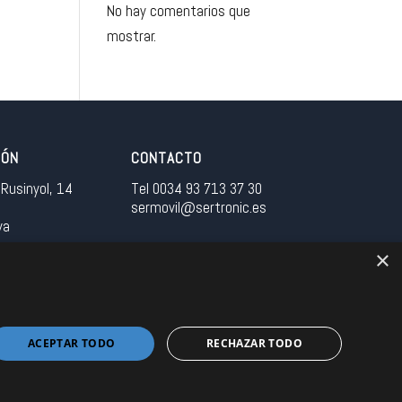
No hay comentarios que
mostrar.
IÓN
CONTACTO
Rusinyol, 14
Tel 0034 93 713 37 30
sermovil@sertronic.es
ya
×
tranet para representantes
ACEPTAR TODO
RECHAZAR TODO