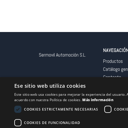
NAVEGACIÓ
Sermovil Automoción S.L.
Productos
Catálogo gen
Contacto
Aviso legal
Ese sitio web utiliza cookies
Este sitio web usa cookies para mejorar la experiencia del usuario. A
acuerdo con nuestra Política de cookies.
Más información
COOKIES ESTRICTAMENTE NECESARIAS
COOKI
Financiado por la 
COOKIES DE FUNCIONALIDAD
– NextGeneration