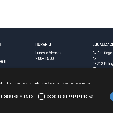
N
HORARIO
LOCALIZAC
Lunes a Viernes:
C/ Santiago 
7:00–15:00
A9
eral
08213 Polin
(Barcelona)
Spain
l utilizar nuestro sitio web, usted acepta todas las cookies de
Acceso in
ES DE RENDIMIENTO
COOKIES DE PREFERENCIAS
Unión Europea
EU