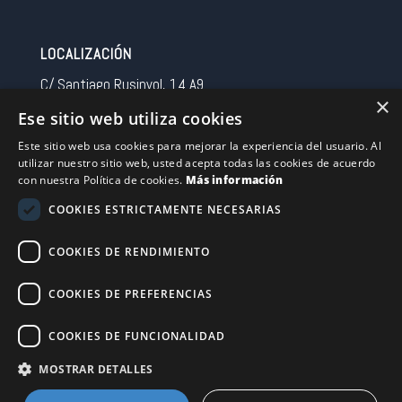
LOCALIZACIÓN
C/ Santiago Rusinyol, 14 A9
×
08213 Polinya (Barcelona)
Ese sitio web utiliza cookies
Spain
Este sitio web usa cookies para mejorar la experiencia del usuario. Al
utilizar nuestro sitio web, usted acepta todas las cookies de acuerdo
CONTACTO
con nuestra Política de cookies.
Más información
Tel 0034 93 713 37 30
COOKIES ESTRICTAMENTE NECESARIAS
sermovil@sertronic.es
COOKIES DE RENDIMIENTO
Acceso intranet para representantes
COOKIES DE PREFERENCIAS
Financiado por la Unión Europea – NextGenerationEU
COOKIES DE FUNCIONALIDAD
MOSTRAR DETALLES