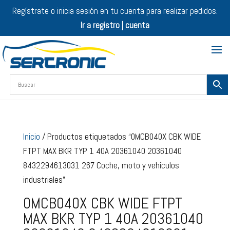
Regístrate o inicia sesión en tu cuenta para realizar pedidos.
Ir a registro | cuenta
Inicio
/ Productos etiquetados “0MCB040X CBK WIDE
FTPT MAX BKR TYP 1 40A 20361040 20361040
8432294613031 267 Coche, moto y vehículos
industriales”
0MCB040X CBK WIDE FTPT
MAX BKR TYP 1 40A 20361040