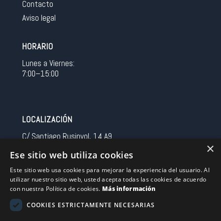
Contacto
Aviso legal
HORARIO
Lunes a Viernes:
7:00–15:00
LOCALIZACIÓN
C/ Santiago Rusinyol, 14 A9
×
08213 Polinya (Barcelona)
Ese sitio web utiliza cookies
Spain
Este sitio web usa cookies para mejorar la experiencia del usuario. Al
utilizar nuestro sitio web, usted acepta todas las cookies de acuerdo
CONTACTO
con nuestra Política de cookies.
Más información
Tel 0034 93 713 37 30
COOKIES ESTRICTAMENTE NECESARIAS
sermovil@sertronic.es