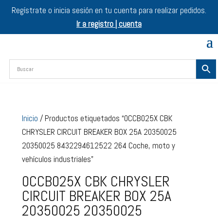
Regístrate o inicia sesión en tu cuenta para realizar pedidos.
Ir a registro | cuenta
Inicio
/ Productos etiquetados “0CCB025X CBK
CHRYSLER CIRCUIT BREAKER BOX 25A 20350025
20350025 8432294612522 264 Coche, moto y
vehículos industriales”
0CCB025X CBK CHRYSLER
CIRCUIT BREAKER BOX 25A
20350025 20350025