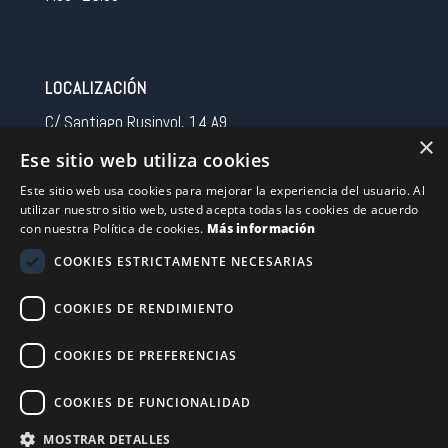
LOCALIZACIÓN
C/ Santiago Rusinyol, 14 A9
×
08213 Polinya (Barcelona)
Ese sitio web utiliza cookies
Spain
Este sitio web usa cookies para mejorar la experiencia del usuario. Al
utilizar nuestro sitio web, usted acepta todas las cookies de acuerdo
CONTACTO
con nuestra Política de cookies.
Más información
Tel 0034 93 713 37 30
COOKIES ESTRICTAMENTE NECESARIAS
sermovil@sertronic.es
COOKIES DE RENDIMIENTO
Acceso intranet para representantes
COOKIES DE PREFERENCIAS
Financiado por la Unión Europea – NextGenerationEU
COOKIES DE FUNCIONALIDAD
MOSTRAR DETALLES