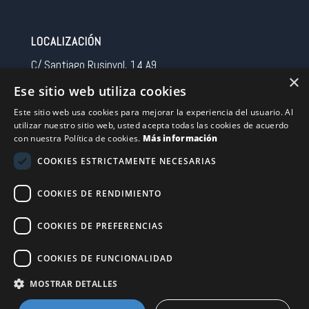
LOCALIZACIÓN
C/ Santiago Rusinyol, 14 A9
×
08213 Polinya (Barcelona)
Ese sitio web utiliza cookies
Spain
Este sitio web usa cookies para mejorar la experiencia del usuario. Al
utilizar nuestro sitio web, usted acepta todas las cookies de acuerdo
CONTACTO
con nuestra Política de cookies.
Más información
Tel 0034 93 713 37 30
COOKIES ESTRICTAMENTE NECESARIAS
sermovil@sertronic.es
COOKIES DE RENDIMIENTO
Acceso intranet para representantes
COOKIES DE PREFERENCIAS
Financiado por la Unión Europea – NextGenerationEU
COOKIES DE FUNCIONALIDAD
MOSTRAR DETALLES