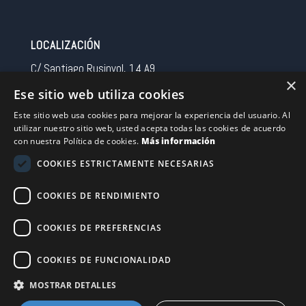
LOCALIZACIÓN
C/ Santiago Rusinyol, 14 A9
×
08213 Polinya (Barcelona)
Ese sitio web utiliza cookies
Spain
Este sitio web usa cookies para mejorar la experiencia del usuario. Al
utilizar nuestro sitio web, usted acepta todas las cookies de acuerdo
CONTACTO
con nuestra Política de cookies.
Más información
Tel 0034 93 713 37 30
COOKIES ESTRICTAMENTE NECESARIAS
sermovil@sertronic.es
COOKIES DE RENDIMIENTO
Acceso intranet para representantes
COOKIES DE PREFERENCIAS
Financiado por la Unión Europea – NextGenerationEU
COOKIES DE FUNCIONALIDAD
MOSTRAR DETALLES