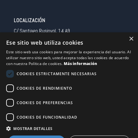
LOCALIZACIÓN
C/ Santiago Rusinyol, 14 A9
×
08213 Polinya (Barcelona)
Ese sitio web utiliza cookies
Spain
Este sitio web usa cookies para mejorar la experiencia del usuario. Al
utilizar nuestro sitio web, usted acepta todas las cookies de acuerdo
CONTACTO
con nuestra Política de cookies.
Más información
Tel 0034 93 713 37 30
COOKIES ESTRICTAMENTE NECESARIAS
sermovil@sertronic.es
COOKIES DE RENDIMIENTO
Acceso intranet para representantes
COOKIES DE PREFERENCIAS
Financiado por la Unión Europea – NextGenerationEU
COOKIES DE FUNCIONALIDAD
MOSTRAR DETALLES