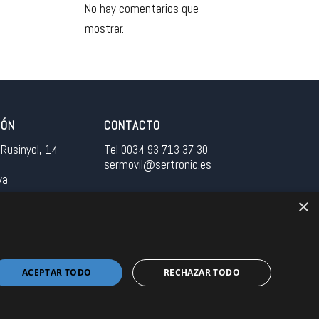
No hay comentarios que
mostrar.
IÓN
CONTACTO
Rusinyol, 14
Tel 0034 93 713 37 30
sermovil@sertronic.es
ya
×
tranet para representantes
ACEPTAR TODO
RECHAZAR TODO