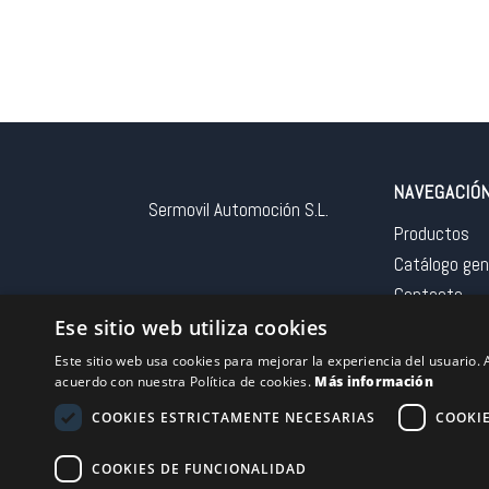
NAVEGACIÓ
Sermovil Automoción S.L.
Productos
Catálogo gen
Contacto
Aviso legal
Ese sitio web utiliza cookies
Este sitio web usa cookies para mejorar la experiencia del usuario. A
acuerdo con nuestra Política de cookies.
Más información
COOKIES ESTRICTAMENTE NECESARIAS
COOKI
Financiado por la 
COOKIES DE FUNCIONALIDAD
– NextGeneration