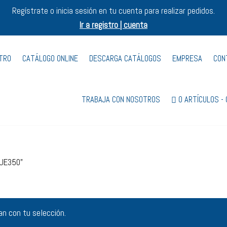
Regístrate o inicia sesión en tu cuenta para realizar pedidos.
Ir a registro | cuenta
STRO
CATÁLOGO ONLINE
DESCARGA CATÁLOGOS
EMPRESA
CON
TRABAJA CON NOSOTROS
0 ARTÍCULOS
AUE350”
n con tu selección.