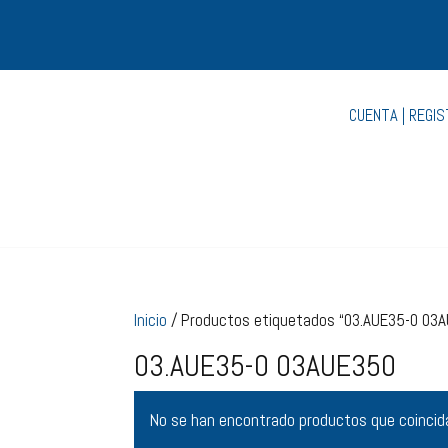
CUENTA | REGI
Inicio
/ Productos etiquetados “03.AUE35-0 03
03.AUE35-0 03AUE350
No se han encontrado productos que coincida