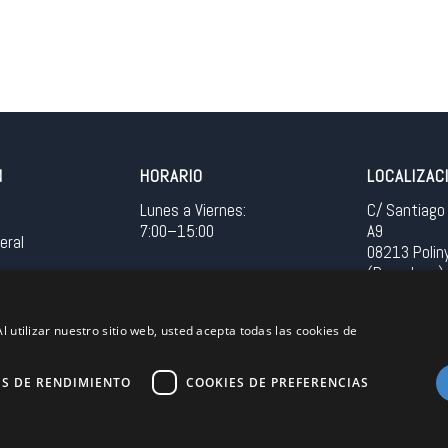
N
HORARIO
LOCALIZAC
Lunes a Viernes:
C/ Santiago 
7:00–15:00
A9
eral
08213 Polin
(Barcelona)
Spain
l utilizar nuestro sitio web, usted acepta todas las cookies de
Acceso in
ES DE RENDIMIENTO
COOKIES DE PREFERENCIAS
Unión Europea
EU