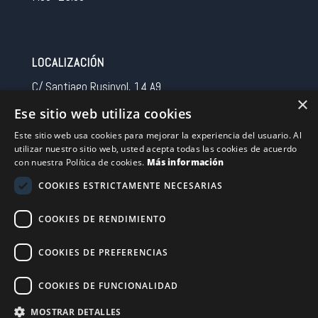
LOCALIZACIÓN
C/ Santiago Rusinyol, 14 A9
×
08213 Polinya (Barcelona)
Ese sitio web utiliza cookies
Spain
Este sitio web usa cookies para mejorar la experiencia del usuario. Al
utilizar nuestro sitio web, usted acepta todas las cookies de acuerdo
CONTACTO
con nuestra Política de cookies.
Más información
Tel 0034 93 713 37 30
COOKIES ESTRICTAMENTE NECESARIAS
sermovil@sertronic.es
COOKIES DE RENDIMIENTO
Acceso intranet para representantes
COOKIES DE PREFERENCIAS
Financiado por la Unión Europea – NextGenerationEU
COOKIES DE FUNCIONALIDAD
MOSTRAR DETALLES