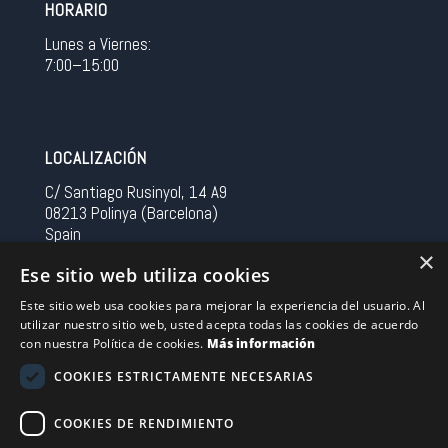
HORARIO
Lunes a Viernes:
7:00–15:00
LOCALIZACIÓN
C/ Santiago Rusinyol, 14 A9
08213 Polinya (Barcelona)
Spain
×
Ese sitio web utiliza cookies
CONTACTO
Este sitio web usa cookies para mejorar la experiencia del usuario. Al
Tel 0034 93 713 37 30
utilizar nuestro sitio web, usted acepta todas las cookies de acuerdo
sermovil@sertronic.es
con nuestra Política de cookies.
Más información
COOKIES ESTRICTAMENTE NECESARIAS
Acceso intranet para representantes
COOKIES DE RENDIMIENTO