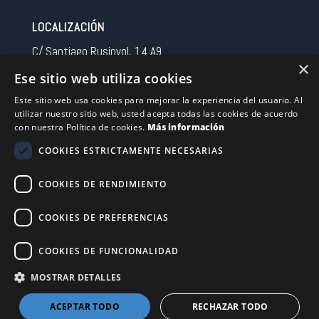
LOCALIZACIÓN
C/ Santiago Rusinyol, 14 A9
×
08213 Polinya (Barcelona)
Ese sitio web utiliza cookies
Spain
Este sitio web usa cookies para mejorar la experiencia del usuario. Al
utilizar nuestro sitio web, usted acepta todas las cookies de acuerdo
CONTACTO
con nuestra Política de cookies.
Más información
Tel 0034 93 713 37 30
COOKIES ESTRICTAMENTE NECESARIAS
sermovil@sertronic.es
COOKIES DE RENDIMIENTO
Acceso intranet para representantes
COOKIES DE PREFERENCIAS
Financiado por la Unión Europea – NextGenerationEU
COOKIES DE FUNCIONALIDAD
MOSTRAR DETALLES
ACEPTAR TODO
RECHAZAR TODO