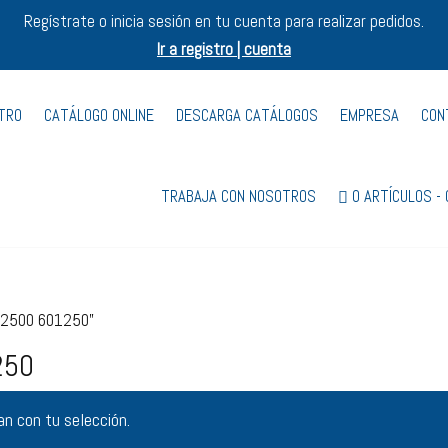
Regístrate o inicia sesión en tu cuenta para realizar pedidos.
Ir a registro | cuenta
STRO
CATÁLOGO ONLINE
DESCARGA CATÁLOGOS
EMPRESA
CON
TRABAJA CON NOSOTROS
0 ARTÍCULOS
602500 601250”
250
n con tu selección.