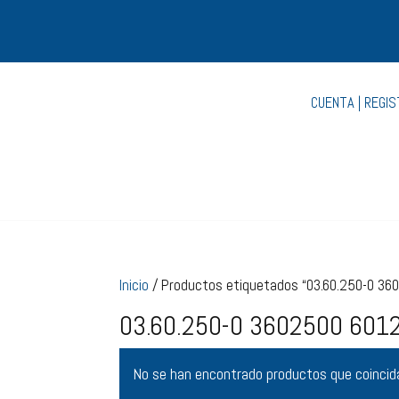
CUENTA | REGI
Inicio
/ Productos etiquetados “03.60.250-0 3
03.60.250-0 3602500 601
No se han encontrado productos que coincida