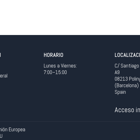
N
HORARIO
LOCALIZAC
Lunes a Viernes:
C/ Santiago 
7:00–15:00
A9
eral
08213 Polin
(Barcelona)
Spain
Acceso in
Unión Europea
EU