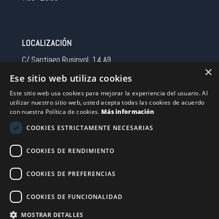
LOCALIZACIÓN
C/ Santiago Rusinyol, 14 A9
×
08213 Polinya (Barcelona)
Ese sitio web utiliza cookies
Spain
Este sitio web usa cookies para mejorar la experiencia del usuario. Al
utilizar nuestro sitio web, usted acepta todas las cookies de acuerdo
CONTACTO
con nuestra Política de cookies.
Más información
Tel 0034 93 713 37 30
COOKIES ESTRICTAMENTE NECESARIAS
sermovil@sertronic.es
COOKIES DE RENDIMIENTO
Acceso intranet para representantes
COOKIES DE PREFERENCIAS
Financiado por la Unión Europea – NextGenerationEU
COOKIES DE FUNCIONALIDAD
MOSTRAR DETALLES