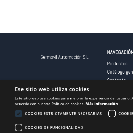
NAVEGACIÓ
Sermovil Automoción S.L.
Productos
Catálogo gen
Contacto
Aviso legal
Ese sitio web utiliza cookies
Este sitio web usa cookies para mejorar la experiencia del usuario. A
acuerdo con nuestra Política de cookies.
Más información
COOKIES ESTRICTAMENTE NECESARIAS
COOKI
Financiado por la 
COOKIES DE FUNCIONALIDAD
– NextGeneration