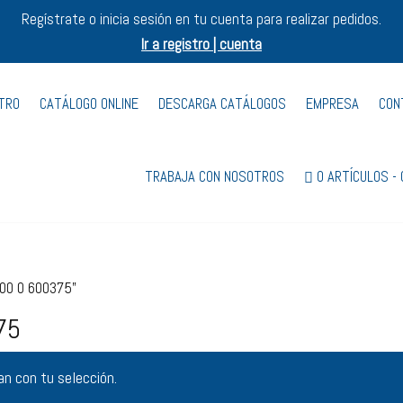
Regístrate o inicia sesión en tu cuenta para realizar pedidos.
Ir a registro | cuenta
STRO
CATÁLOGO ONLINE
DESCARGA CATÁLOGOS
EMPRESA
CON
TRABAJA CON NOSOTROS
0 ARTÍCULOS
400 0 600375”
75
n con tu selección.