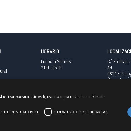
N
HORARIO
LOCALIZAC
Lunes a Viernes:
C/ Santiago 
7:00–15:00
A9
eral
08213 Polin
(Barcelona)
Spain
l utilizar nuestro sitio web, usted acepta todas las cookies de
Acceso in
ES DE RENDIMIENTO
COOKIES DE PREFERENCIAS
Unión Europea
EU