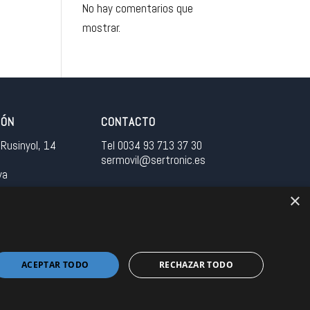
No hay comentarios que
mostrar.
IÓN
CONTACTO
Rusinyol, 14
Tel 0034 93 713 37 30
sermovil@sertronic.es
ya
×
tranet para representantes
ACEPTAR TODO
RECHAZAR TODO