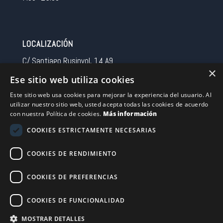
LOCALIZACIÓN
C/ Santiago Rusinyol, 14 A9
×
08213 Polinya (Barcelona)
Ese sitio web utiliza cookies
Spain
Este sitio web usa cookies para mejorar la experiencia del usuario. Al
utilizar nuestro sitio web, usted acepta todas las cookies de acuerdo
CONTACTO
con nuestra Política de cookies.
Más información
Tel 0034 93 713 37 30
COOKIES ESTRICTAMENTE NECESARIAS
sermovil@sertronic.es
COOKIES DE RENDIMIENTO
Acceso intranet para representantes
COOKIES DE PREFERENCIAS
Financiado por la Unión Europea – NextGenerationEU
COOKIES DE FUNCIONALIDAD
MOSTRAR DETALLES