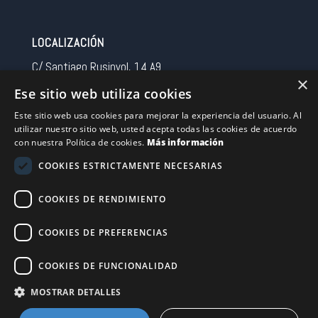
LOCALIZACIÓN
C/ Santiago Rusinyol, 14 A9
×
08213 Polinya (Barcelona)
Ese sitio web utiliza cookies
Spain
Este sitio web usa cookies para mejorar la experiencia del usuario. Al
utilizar nuestro sitio web, usted acepta todas las cookies de acuerdo
CONTACTO
con nuestra Política de cookies.
Más información
Tel 0034 93 713 37 30
COOKIES ESTRICTAMENTE NECESARIAS
sermovil@sertronic.es
COOKIES DE RENDIMIENTO
Acceso intranet para representantes
COOKIES DE PREFERENCIAS
Financiado por la Unión Europea – NextGenerationEU
COOKIES DE FUNCIONALIDAD
MOSTRAR DETALLES