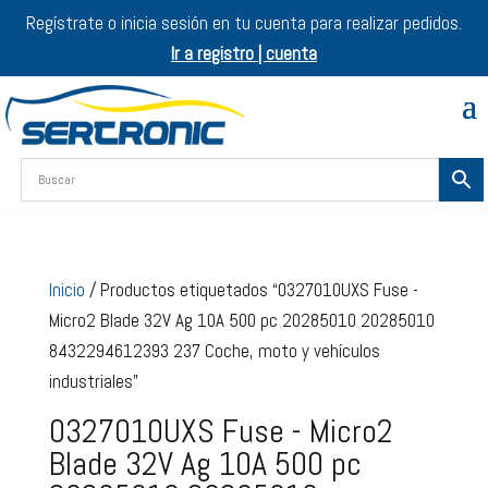
Regístrate o inicia sesión en tu cuenta para realizar pedidos.
Ir a registro | cuenta
Inicio
/ Productos etiquetados “0327010UXS Fuse -
Micro2 Blade 32V Ag 10A 500 pc 20285010 20285010
8432294612393 237 Coche, moto y vehículos
industriales”
0327010UXS Fuse - Micro2
Blade 32V Ag 10A 500 pc