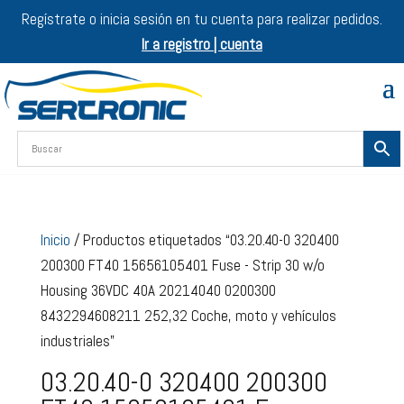
Regístrate o inicia sesión en tu cuenta para realizar pedidos.
Ir a registro | cuenta
Inicio
/ Productos etiquetados “03.20.40-0 320400
200300 FT40 15656105401 Fuse - Strip 30 w/o
Housing 36VDC 40A 20214040 0200300
8432294608211 252,32 Coche, moto y vehículos
industriales”
03.20.40-0 320400 200300