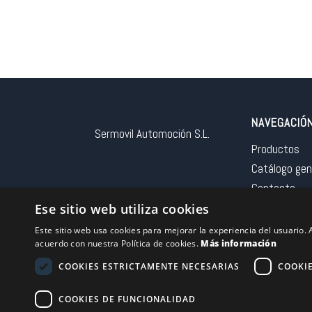
NAVEGACIÓ
Sermovil Automoción S.L.
Productos
Catálogo gen
Contacto
Aviso legal
Ese sitio web utiliza cookies
Este sitio web usa cookies para mejorar la experiencia del usuario. A
acuerdo con nuestra Política de cookies.
Más información
COOKIES ESTRICTAMENTE NECESARIAS
COOKI
Financiado por la 
COOKIES DE FUNCIONALIDAD
– NextGeneration