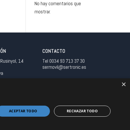
No hay comentarios que
mostrar.
IÓN
CONTACTO
Rusinyol, 14
Tel 0034 93 713 37 30
sermovil@sertronic.es
ya
×
tranet para representantes
ACEPTAR TODO
RECHAZAR TODO