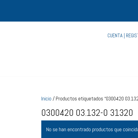
CUENTA | REGI
Inicio
/ Productos etiquetados “0300420 03.13
0300420 03.132-0 31320
No se han encontrado productos que coincida