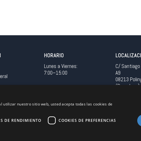
N
HORARIO
LOCALIZAC
Lunes a Viernes:
C/ Santiago 
7:00–15:00
A9
eral
08213 Polin
(Barcelona)
Spain
l utilizar nuestro sitio web, usted acepta todas las cookies de
Acceso in
ES DE RENDIMIENTO
COOKIES DE PREFERENCIAS
Unión Europea
EU