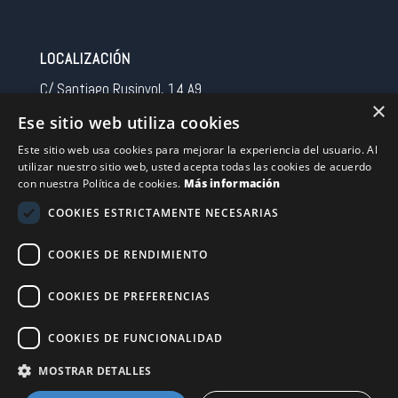
LOCALIZACIÓN
C/ Santiago Rusinyol, 14 A9
×
08213 Polinya (Barcelona)
Ese sitio web utiliza cookies
Spain
Este sitio web usa cookies para mejorar la experiencia del usuario. Al
utilizar nuestro sitio web, usted acepta todas las cookies de acuerdo
CONTACTO
con nuestra Política de cookies.
Más información
Tel 0034 93 713 37 30
COOKIES ESTRICTAMENTE NECESARIAS
sermovil@sertronic.es
COOKIES DE RENDIMIENTO
Acceso intranet para representantes
COOKIES DE PREFERENCIAS
Financiado por la Unión Europea – NextGenerationEU
COOKIES DE FUNCIONALIDAD
MOSTRAR DETALLES