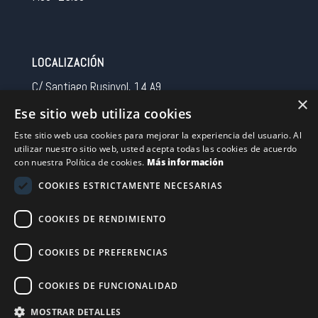
LOCALIZACIÓN
C/ Santiago Rusinyol, 14 A9
×
08213 Polinya (Barcelona)
Ese sitio web utiliza cookies
Spain
Este sitio web usa cookies para mejorar la experiencia del usuario. Al
utilizar nuestro sitio web, usted acepta todas las cookies de acuerdo
CONTACTO
con nuestra Política de cookies.
Más información
Tel 0034 93 713 37 30
COOKIES ESTRICTAMENTE NECESARIAS
sermovil@sertronic.es
COOKIES DE RENDIMIENTO
Acceso intranet para representantes
COOKIES DE PREFERENCIAS
Financiado por la Unión Europea – NextGenerationEU
COOKIES DE FUNCIONALIDAD
MOSTRAR DETALLES